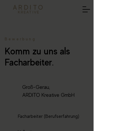
ARDITO
KREATIVE
Bewerbung
Komm zu uns als
Facharbeiter.
Groß-Gerau,
ARDITO Kreative GmbH
Facharbeiter (Berufserfahrung)