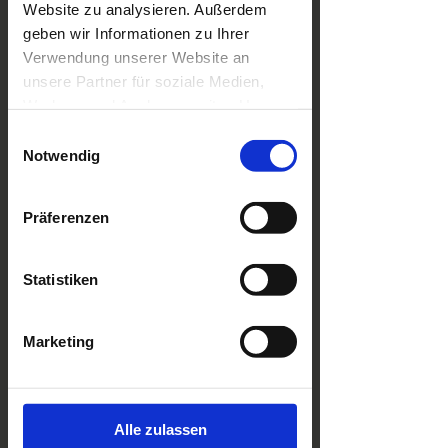
Website zu analysieren. Außerdem
geben wir Informationen zu Ihrer
Verwendung unserer Website an
unsere Partner für soziale Medien,
Werbung und Analysen weiter. Unsere
Partner führen diese Informationen
Einwilligungsauswahl
möglicherweise mit weiteren Daten
Notwendig
zusammen, die Sie ihnen bereitgestellt
haben oder die sie im Rahmen Ihrer
Präferenzen
Nutzung der Dienste gesammelt
haben.
Statistiken
Marketing
Alle zulassen