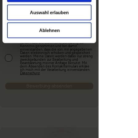
Auswahl erlauben
€/h
Ablehnen
Ja, ich habe die Datenschutzerklärung zur
Kenntnis genommen und bin damit
einverstanden, dass die von mir angegebenen
Daten elektronisch erhoben und gespeichert
werden. Meine Daten werden dabei nur streng
zweckgebunden zur Bearbeitung und
Beantwortung meiner Anfrage benutzt. Mit
dem Absenden des Kontaktformulars erkläre
ich mich mit der Verarbeitung einverstanden.
Datenschutz
Bewerbung absenden