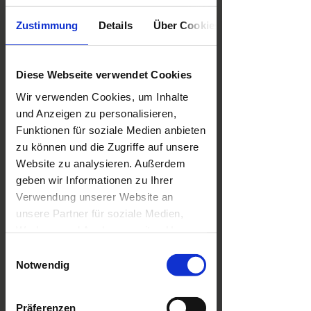
Zustimmung
Details
Über Cookies
Diese Webseite verwendet Cookies
Wir verwenden Cookies, um Inhalte
und Anzeigen zu personalisieren,
Funktionen für soziale Medien anbieten
zu können und die Zugriffe auf unsere
Website zu analysieren. Außerdem
geben wir Informationen zu Ihrer
Trockenbau
Verwendung unserer Website an
Wände,
unsere Partner für soziale Medien,
Werbung und Analysen weiter. Unsere
die mehr können.
Partner führen diese Informationen
Einwilligungsauswahl
möglicherweise mit weiteren Daten
Notwendig
zusammen, die Sie ihnen bereitgestellt
Ihr Vorhaben besprechen
haben oder die sie im Rahmen Ihrer
Präferenzen